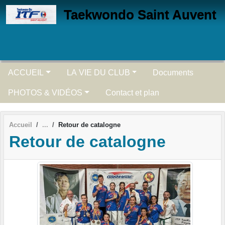
Panneau de gestion des cookies
Taekwondo Saint Auvent
ACCUEIL
LA VIE DU CLUB
Documents
PHOTOS & VIDÉOS
Contact et plan
Accueil
Retour de catalogne
Retour de catalogne